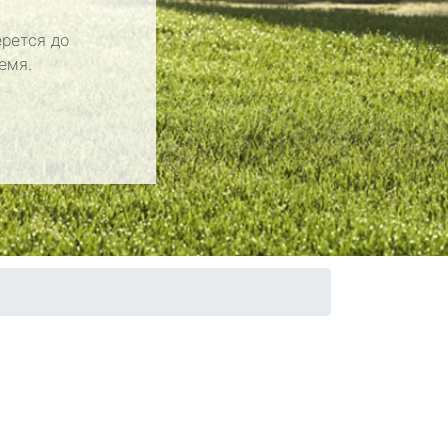
рется до
емя.