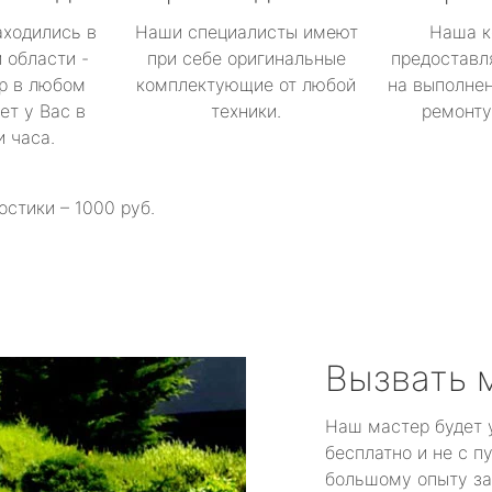
аходились в
Наши специалисты имеют
Наша к
 области -
при себе оригинальные
предоставл
р в любом
комплектующие от любой
на выполнен
ет у Вас в
техники.
ремонту 
и часа.
остики – 1000 руб.
Вызвать 
Наш мастер будет 
бесплатно и не с п
большому опыту за