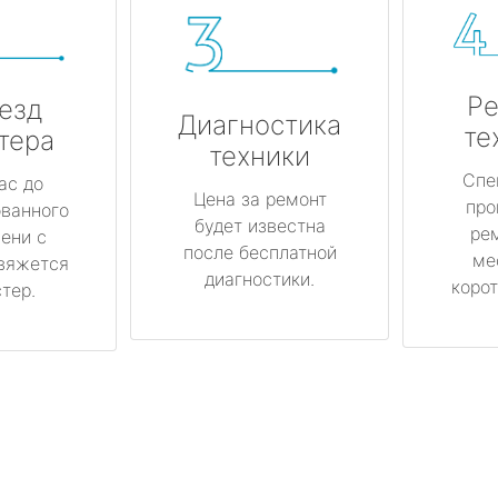
Ре
езд
Диагностика
те
тера
техники
Спе
ас до
Цена за ремонт
про
ованного
будет известна
ре
ени с
после бесплатной
ме
вяжется
диагностики.
корот
тер.