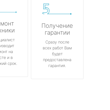
монт
Получение
хники
гарантии
циалист
Сразу после
изводит
всех работ Вам
монт на
будет
сте и в
предоставлена
кий срок.
гарантия.