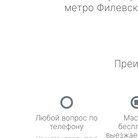
метро Филевск
Преи
Любой вопрос по
Мас
телефону
бесп
выезжае