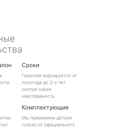
ные
ьства
алон
Сроки
е
Гарантия варьируется от
ости
полугода до 2-х лет
смотря какая
неисправность.
Комплектующие
онтом
Мы применяем детали
тно
только от официального