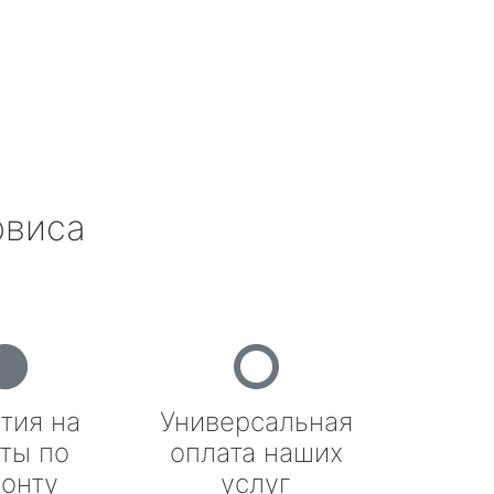
рвиса
тия на
Универсальная
ты по
оплата наших
онту
услуг