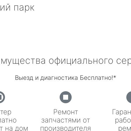
ий парк
мущества официального се
Выезд и диагностика Бесплатно!*
тер
Ремонт
Гаран
латно
запчастями от
рабо
т на дом
производителя
рем