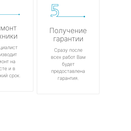
монт
Получение
хники
гарантии
циалист
Сразу после
изводит
всех работ Вам
монт на
будет
сте и в
предоставлена
кий срок.
гарантия.