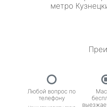
метро Кузнецк
Преи
Любой вопрос по
Мас
телефону
бесп
выезжае