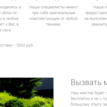
аходились в
Наши специалисты имеют
Наша к
 области -
при себе оригинальные
предоставл
р в любом
комплектующие от любой
на выполнен
ет у Вас в
техники.
ремонту 
и часа.
остики – 1000 руб.
Вызвать 
Наш мастер будет 
бесплатно и не с п
большому опыту за