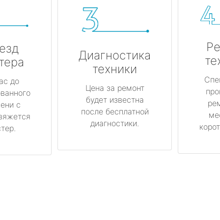
Ре
езд
Диагностика
те
тера
техники
Спе
ас до
Цена за ремонт
про
ованного
будет известна
ре
ени с
после бесплатной
ме
вяжется
диагностики.
корот
тер.