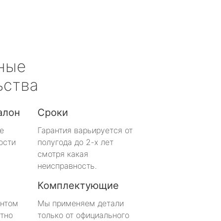
ные
ьства
алон
Сроки
е
Гарантия варьируется от
ости
полугода до 2-х лет
смотря какая
неисправность.
Комплектующие
онтом
Мы применяем детали
тно
только от официального