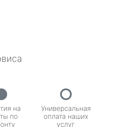
рвиса
тия на
Универсальная
ты по
оплата наших
онту
услуг