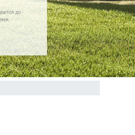
рется до
емя.