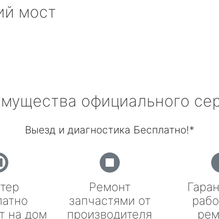
ий мост
мущества официального се
Выезд и диагностика Бесплатно!*
тер
Ремонт
Гаран
латно
запчастями от
рабо
т на дом
производителя
рем