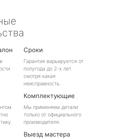
ные
ьства
алон
Сроки
е
Гарантия варьируется от
ости
полугода до 2-х лет
смотря какая
неисправность.
Комплектующие
онтом
Мы применяем детали
тно
только от официального
тику.
производителя.
Выезд мастера