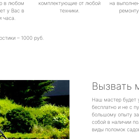
р в любом
комплектующие от любой
на выполнен
ет у Вас в
техники.
ремонту 
и часа.
остики – 1000 руб.
Вызвать 
Наш мастер будет 
бесплатно и не с п
большому опыту за
собой в наличии по
виды поломок садов