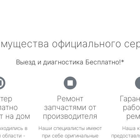
мущества официального се
Выезд и диагностика Бесплатно!*
тер
Ремонт
Гаран
латно
запчастями от
рабо
т на дом
производителя
рем
аходились в
Наши специалисты имеют
Наша к
 области -
при себе оригинальные
предоставл