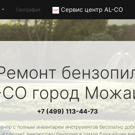
Сервис центр AL-CO
а
География
Ремонт бензопи
-CO
город Можа
+7 (499) 113-44-73
енер с полным инвентарем инструментов бесплатно добе
 и сделает диагностику бензопил в самое ближайшее вр