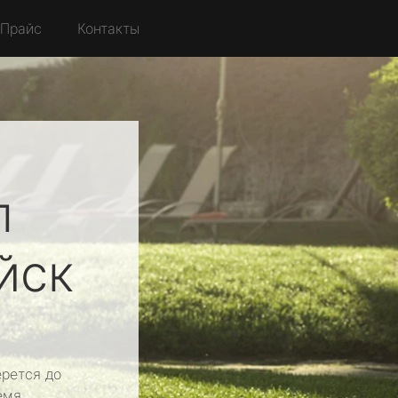
Прайс
Контакты
л
йск
рется до
емя.