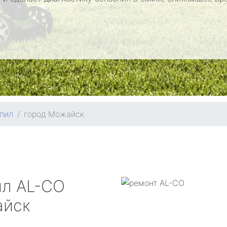
пил
город Можайск
ил
AL-CO
айск