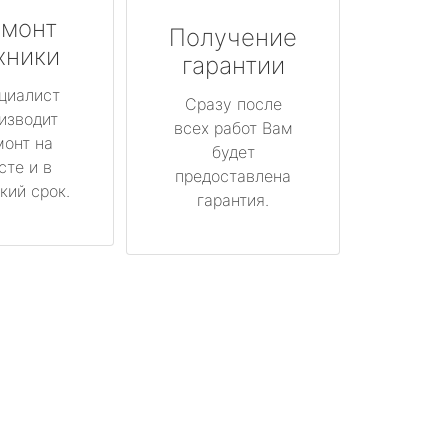
монт
Получение
хники
гарантии
циалист
Сразу после
изводит
всех работ Вам
монт на
будет
сте и в
предоставлена
кий срок.
гарантия.